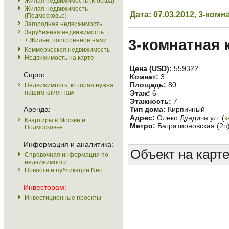
Жилая недвижимость (Москва)
Жилая недвижимость
Дата: 07.03.2012, 3-ко
(Подмосковье)
Загородная недвижимость
Зарубежная недвижимость
+ Жилье, построенное нами
3-комнатная 
Коммерческая недвижимость
Недвижимость на карте
Цена (USD):
559322
Спрос:
Комнат:
3
Площадь:
80
Недвижимость, которая нужна
нашим клиентам
Этаж:
6
Этажность:
7
Аренда:
Тип дома:
Кирпичный
Адрес:
Олеко Дундича ул. (
к
Квартиры в Москве и
Метро:
Багратионовская (2п
Подмосковье
Информация и аналитика:
Объект на карт
Справочная информация по
недвижимости
Новости и публикации Neo
Инвесторам:
Инвестиционные проекты