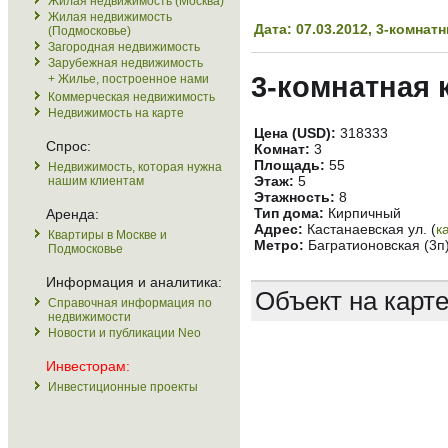
Жилая недвижимость (Москва)
Жилая недвижимость
Дата: 07.03.2012, 3-комна
(Подмосковье)
Загородная недвижимость
Зарубежная недвижимость
3-комнатная 
+ Жилье, построенное нами
Коммерческая недвижимость
Недвижимость на карте
Цена (USD):
318333
Спрос:
Комнат:
3
Площадь:
55
Недвижимость, которая нужна
Этаж:
5
нашим клиентам
Этажность:
8
Тип дома:
Кирпичный
Аренда:
Адрес:
Кастанаевская ул. (
к
Квартиры в Москве и
Метро:
Багратионовская (3п
Подмосковье
Информация и аналитика:
Объект на карт
Справочная информация по
недвижимости
Новости и публикации Neo
Инвесторам:
Инвестиционные проекты