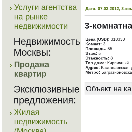
Услуги агентства
Дата: 07.03.2012, 3-
на рынке
3-комнатна
недвижимости
Недвижимость
Цена (USD):
318333
Комнат:
3
Площадь:
55
Москвы:
Этаж:
5
Этажность:
8
Продажа
Тип дома:
Кирпичный
Адрес:
Кастанаевская у
квартир
Метро:
Багратионовска
Эксклюзивные
Объект на ка
предложения:
Жилая
недвижимость
(Москва)