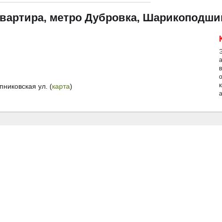
квартира, метро Дубровка, Шарикоподши
иковская ул. (
карта
)
а