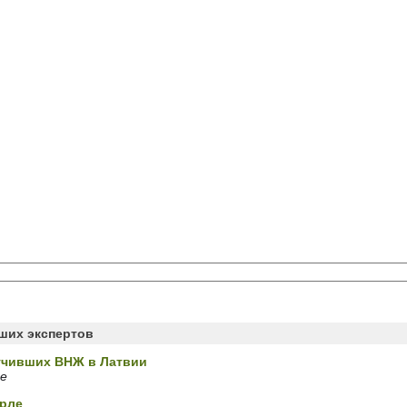
аших экспертов
учивших ВНЖ в Латвии
ие
Орле