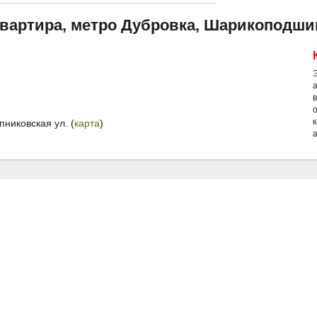
квартира, метро Дубровка, Шарикоподши
й
иковская ул. (
карта
)
а