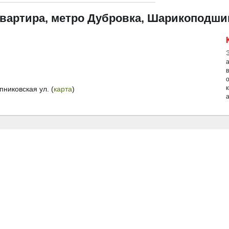
квартира, метро Дубровка, Шарикоподши
иковская ул. (
карта
)
а