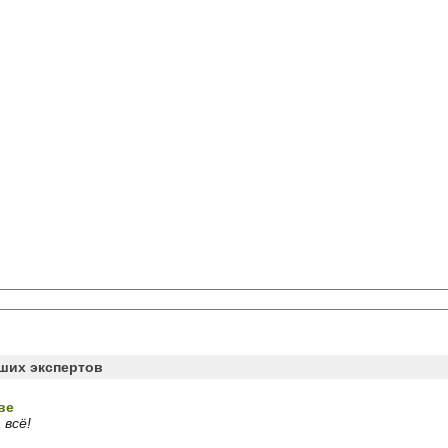
аших экспертов
ве
 всё!