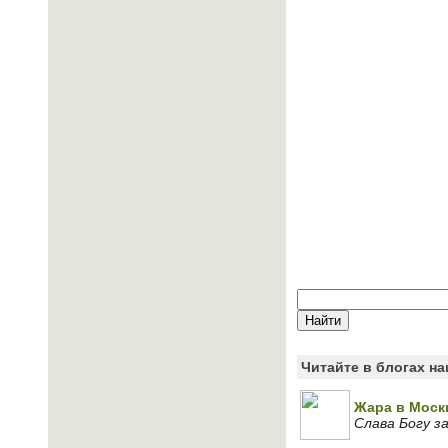
Читайте в блогах н
Жара в Моск
Слава Богу за