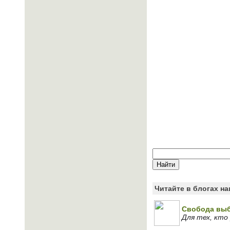
Читайте в блогах н
Свобода выб
Для тех, кто