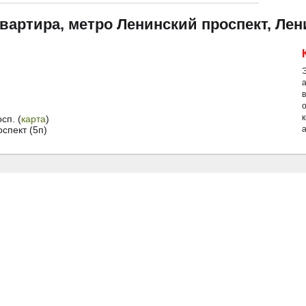
квартира, метро Ленинский проспект, Лен
сп. (
карта
)
спект (5п)
а