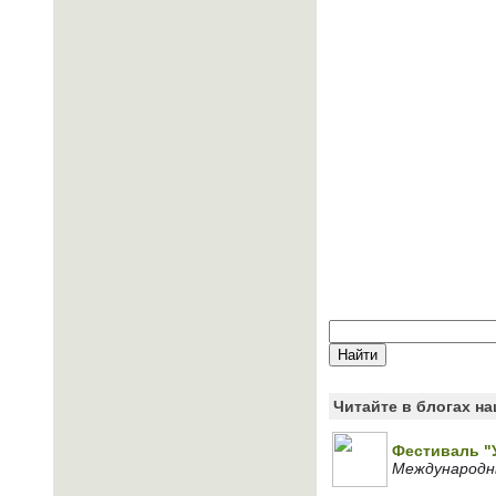
Читайте в блогах н
Фестиваль "У
Международны