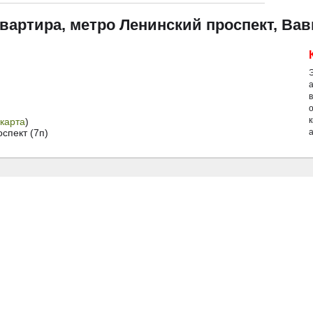
квартира, метро Ленинский проспект, Вав
карта
)
спект (7п)
а