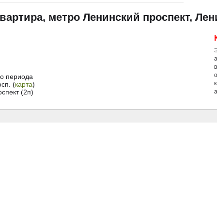
квартира, метро Ленинский проспект, Лен
о периода
сп. (
карта
)
спект (2п)
а