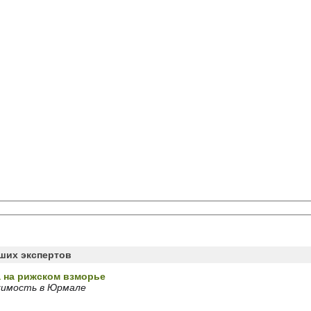
аших экспертов
 на рижском взморье
жимость в Юрмале