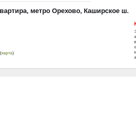
квартира, метро Орехово, Каширское ш.
й
(
карта
)
а