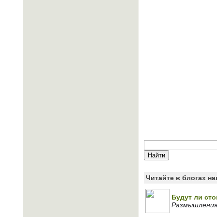
Читайте в блогах н
Будут ли сто
Размышления