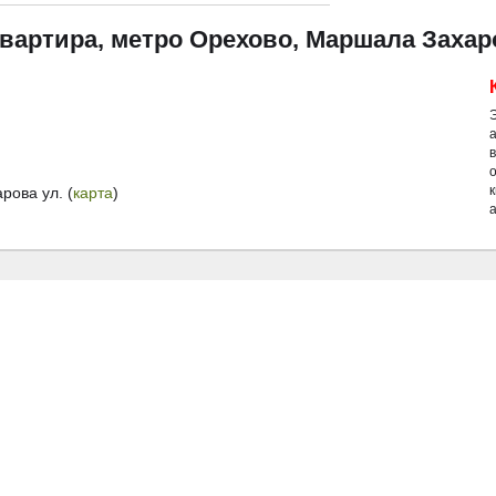
квартира, метро Орехово, Маршала Захар
й
ова ул. (
карта
)
а