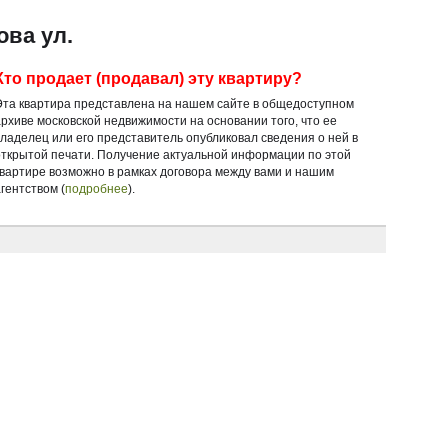
ова ул.
Кто продает (продавал) эту квартиру?
Эта квартира представлена на нашем сайте в общедоступном
архиве московской недвижимости на основании того, что ее
владелец или его представитель опубликовал сведения о ней в
открытой печати. Получение актуальной информации по этой
квартире возможно в рамках договора между вами и нашим
гентством (
подробнее
).