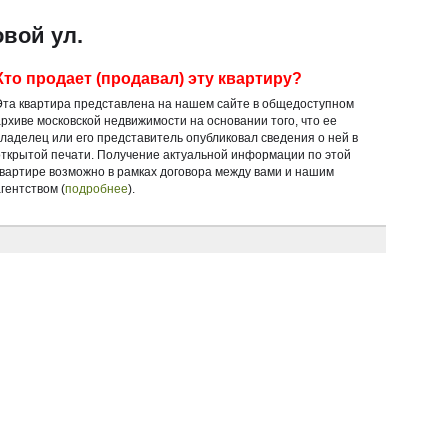
овой ул.
Кто продает (продавал) эту квартиру?
Эта квартира представлена на нашем сайте в общедоступном
архиве московской недвижимости на основании того, что ее
владелец или его представитель опубликовал сведения о ней в
открытой печати. Получение актуальной информации по этой
квартире возможно в рамках договора между вами и нашим
гентством (
подробнее
).