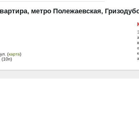
квартира, метро Полежаевская, Гризодуб
л. (
карта
)
 (10п)
а