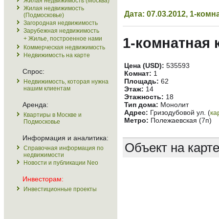
Жилая недвижимость (Москва)
Жилая недвижимость
Дата: 07.03.2012, 1-ко
(Подмосковье)
Загородная недвижимость
Зарубежная недвижимость
+ Жилье, построенное нами
1-комнатная 
Коммерческая недвижимость
Недвижимость на карте
Цена (USD):
535593
Спрос:
Комнат:
1
Площадь:
62
Недвижимость, которая нужна
нашим клиентам
Этаж:
14
Этажность:
18
Аренда:
Тип дома:
Монолит
Адрес:
Гризодубовой ул. (
ка
Квартиры в Москве и
Метро:
Полежаевская (7п)
Подмосковье
Информация и аналитика:
Объект на карт
Справочная информация по
недвижимости
Новости и публикации Neo
Инвесторам:
Инвестиционные проекты