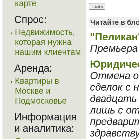
карте
Спрос:
Читайте в бл
Недвижимость,
"Пеликан
которая нужна
Премьера 
нашим клиентам
Юридическ
Аренда:
Отмена о
Квартиры в
сделок с
Москве и
двадцать 
Подмосковье
лишь с от
Информация
предварит
и аналитика:
здравству