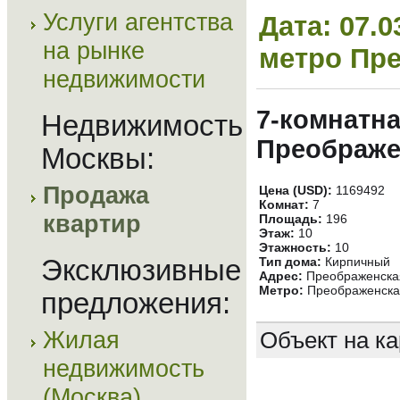
Услуги агентства
Дата: 07.
на рынке
метро Пр
недвижимости
7-комнатна
Недвижимость
Преображе
Москвы:
Продажа
Цена (USD):
1169492
Комнат:
7
квартир
Площадь:
196
Этаж:
10
Этажность:
10
Эксклюзивные
Тип дома:
Кирпичный
Адрес:
Преображенская
Метро:
Преображенска
предложения:
Жилая
Объект на ка
недвижимость
(Москва)