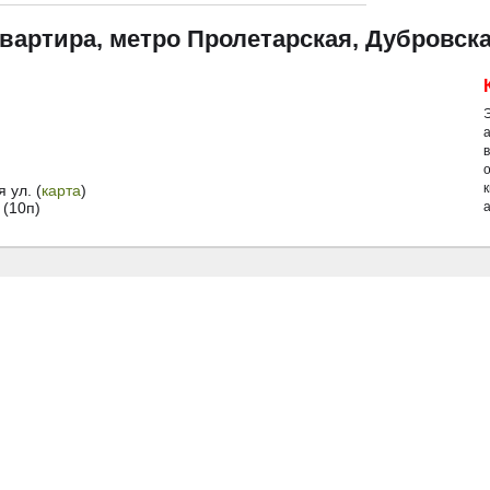
вартира, метро Пролетарская, Дубровская
 ул. (
карта
)
(10п)
а