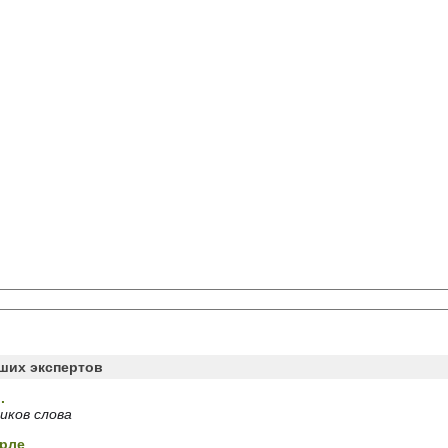
аших экспертов
.
иков слова
Орле