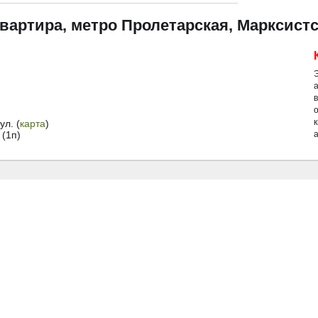
квартира, метро Пролетарская, Марксистс
й
л. (
карта
)
(1п)
а