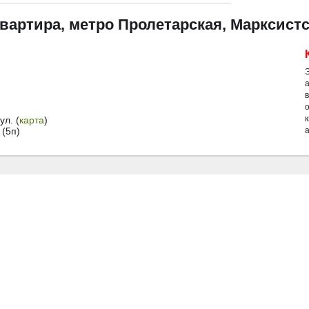
квартира, метро Пролетарская, Марксистс
й
л. (
карта
)
(5п)
а