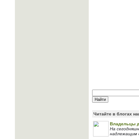
Читайте в блогах н
Владельцы д
На сегодняшн
надлежащим 