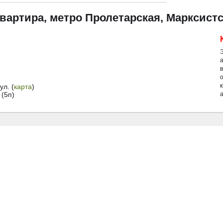
квартира, метро Пролетарская, Марксистс
й
л. (
карта
)
(5п)
а