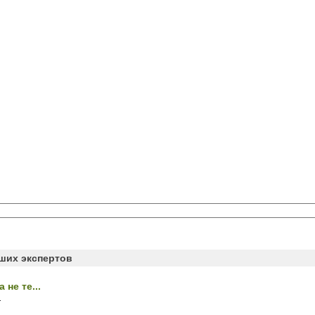
аших экспертов
 не те...
.