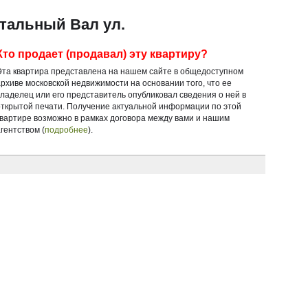
итальный Вал ул.
Кто продает (продавал) эту квартиру?
Эта квартира представлена на нашем сайте в общедоступном
архиве московской недвижимости на основании того, что ее
владелец или его представитель опубликовал сведения о ней в
открытой печати. Получение актуальной информации по этой
квартире возможно в рамках договора между вами и нашим
гентством (
подробнее
).