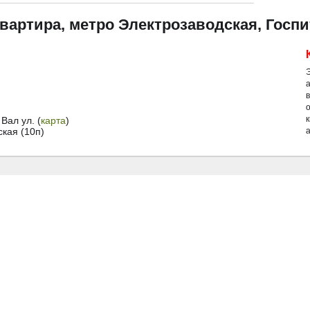
квартира, метро Электрозаводская, Госп
Вал ул. (
карта
)
кая (10п)
а