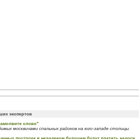
аших экспертов
замолвите слово"
юбимых москвичами спальных районов на юго-западе столицы.
ачных построек в недалеком будущем будут платить налоги.