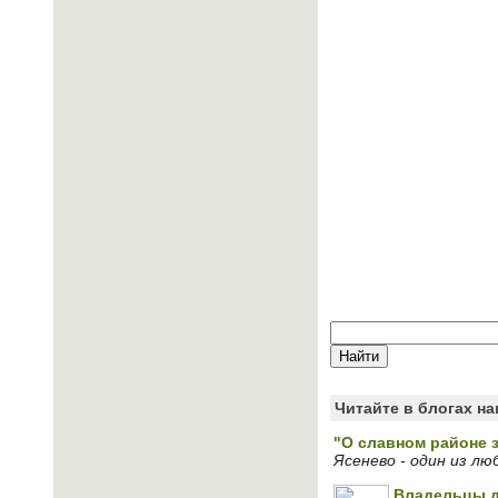
Читайте в блогах н
"О славном районе 
Ясенево - один из л
Владельцы д