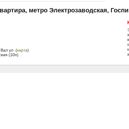
квартира, метро Электрозаводская, Госп
Вал ул. (
карта
)
кая (10п)
а