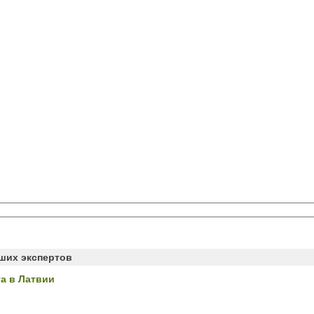
аших экспертов
а в Латвии