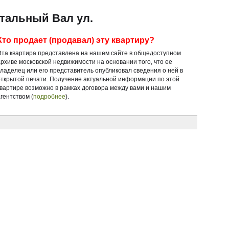
итальный Вал ул.
Кто продает (продавал) эту квартиру?
Эта квартира представлена на нашем сайте в общедоступном
архиве московской недвижимости на основании того, что ее
владелец или его представитель опубликовал сведения о ней в
открытой печати. Получение актуальной информации по этой
квартире возможно в рамках договора между вами и нашим
гентством (
подробнее
).