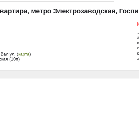
квартира, метро Электрозаводская, Госп
й
Вал ул. (
карта
)
кая (10п)
а