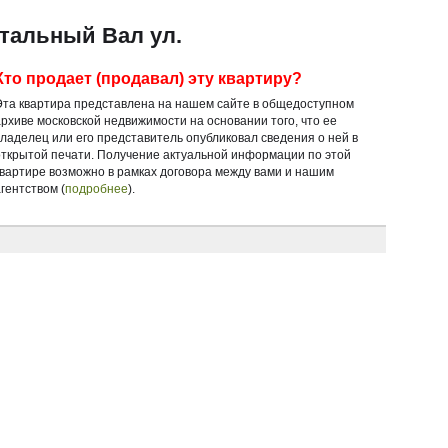
итальный Вал ул.
Кто продает (продавал) эту квартиру?
Эта квартира представлена на нашем сайте в общедоступном
архиве московской недвижимости на основании того, что ее
владелец или его представитель опубликовал сведения о ней в
открытой печати. Получение актуальной информации по этой
квартире возможно в рамках договора между вами и нашим
гентством (
подробнее
).