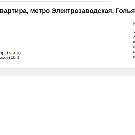
квартира, метро Электрозаводская, Голья
р. (
карта
)
кая (10п)
а