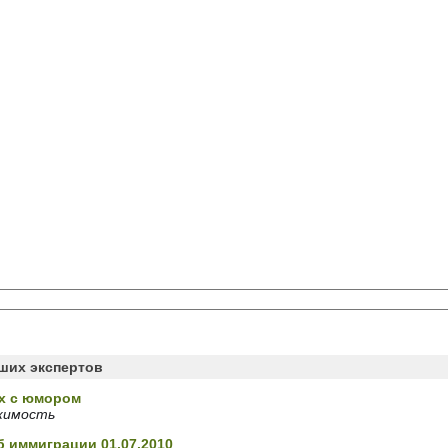
аших экспертов
х с юмором
жимость
б иммиграции 01.07.2010