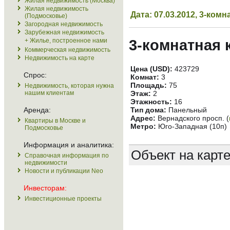
Жилая недвижимость (Москва)
Жилая недвижимость
Дата: 07.03.2012, 3-ко
(Подмосковье)
Загородная недвижимость
Зарубежная недвижимость
+ Жилье, построенное нами
3-комнатная 
Коммерческая недвижимость
Недвижимость на карте
Цена (USD):
423729
Спрос:
Комнат:
3
Площадь:
75
Недвижимость, которая нужна
нашим клиентам
Этаж:
2
Этажность:
16
Аренда:
Тип дома:
Панельный
Адрес:
Вернадского просп. (
Квартиры в Москве и
Метро:
Юго-Западная (10п)
Подмосковье
Информация и аналитика:
Объект на карт
Справочная информация по
недвижимости
Новости и публикации Neo
Инвесторам:
Инвестиционные проекты