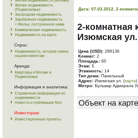
Жилая недвижимость (Москва)
Жилая недвижимость
Дата: 07.03.2012, 2-комн
(Подмосковье)
Загородная недвижимость
Зарубежная недвижимость
2-комнатная 
+ Жилье, построенное нами
Коммерческая недвижимость
Изюмская ул.
Недвижимость на карте
Спрос:
Цена (USD):
288136
Недвижимость, которая нужна
нашим клиентам
Комнат:
2
Площадь:
60
Аренда:
Этаж:
5
Этажность:
14
Квартиры в Москве и
Тип дома:
Панельный
Подмосковье
Адрес:
Изюмская ул. (
карта
)
Метро:
Бульвар Адмирала Уш
Информация и аналитика:
Справочная информация по
недвижимости
Объект на карт
Новости и публикации Neo
Инвесторам:
Инвестиционные проекты