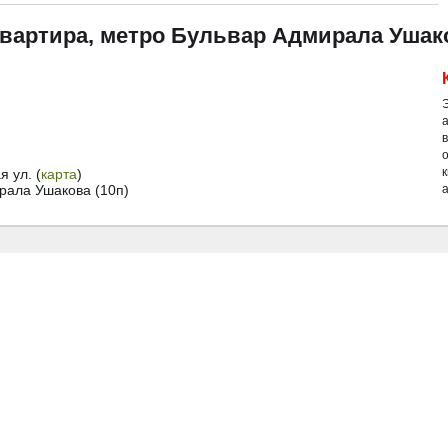
квартира, метро Бульвар Адмирала Ушак
й
 ул. (
карта
)
рала Ушакова (10п)
а